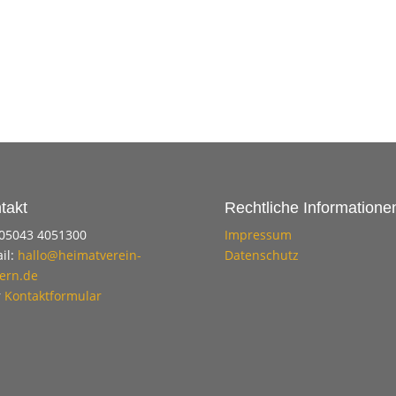
takt
Rechtliche Informatione
 05043 4051300
Impressum
il:
hallo@heimatverein-
Datenschutz
ern.de
r
Kontaktformular