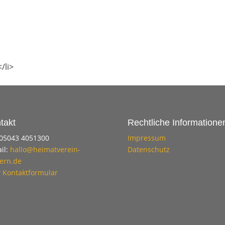
/li>
takt
Rechtliche Informatione
 05043 4051300
Impressum
il:
hallo@heimatverein-
Datenschutz
ern.de
r
Kontaktformular