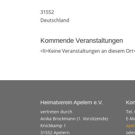
31552
Deutschland
Kommende Veranstaltungen
<li>Keine Veranstaltungen an diesem Ort<
Heimatverein Apelern e.V.
Kon
vertreten durch
Tel.
Anika Brockmann (1. Vorsitzende)
E-Ma
Knickkamp 1
apel
31552 Apelern
ode