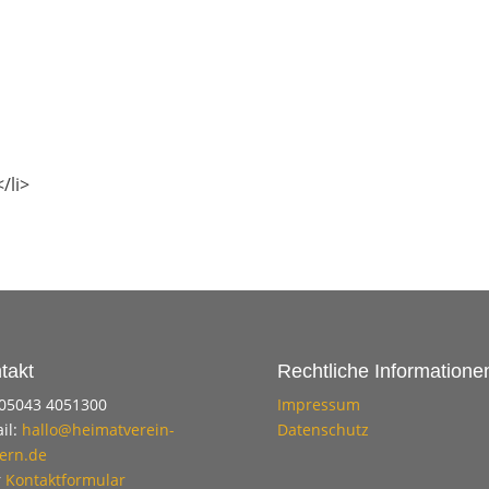
/li>
takt
Rechtliche Informatione
 05043 4051300
Impressum
il:
hallo@heimatverein-
Datenschutz
ern.de
r
Kontaktformular